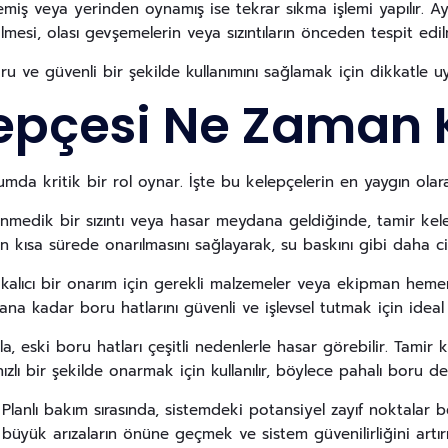
emiş veya yerinden oynamış ise tekrar sıkma işlemi yapılır. 
lmesi, olası gevşemelerin veya sızıntıların önceden tespit edi
u ve güvenli bir şekilde kullanımını sağlamak için dikkatle uy
epçesi Ne Zaman K
umda kritik bir rol oynar. İşte bu kelepçelerin en yaygın olara
nmedik bir sızıntı veya hasar meydana geldiğinde, tamir kelepç
ın kısa sürede onarılmasını sağlayarak, su baskını gibi daha 
 kalıcı bir onarım için gerekli malzemeler veya ekipman heme
nana kadar boru hatlarını güvenli ve işlevsel tutmak için ideal
a, eski boru hatları çeşitli nedenlerle hasar görebilir. Tamir 
 hızlı bir şekilde onarmak için kullanılır, böylece pahalı boru de
: Planlı bakım sırasında, sistemdeki potansiyel zayıf noktalar b
 büyük arızaların önüne geçmek ve sistem güvenilirliğini artır