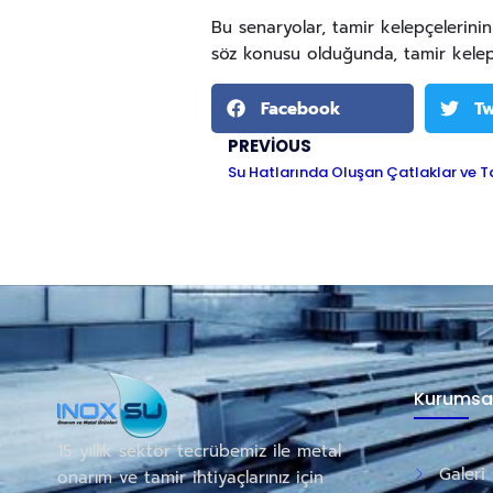
Bu senaryolar, tamir kelepçelerin
söz konusu olduğunda, tamir kelep
Facebook
Tw
PREVIOUS
Su Hatlarında Oluşan Çatlaklar ve T
Kurumsa
15 yıllık sektör tecrübemiz ile metal
Galeri
onarım ve tamir ihtiyaçlarınız için