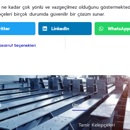
in ne kadar çok yönlü ve vazgeçilmez olduğunu göstermektedi
çeleri birçok durumda güvenilir bir çözüm sunar.
itter
LinkedIn
WhatsApp
asarruf Seçenekleri
l
Ürünler
Tamir Kelepçeleri