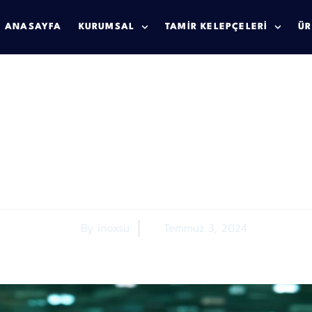
ANASAYFA
KURUMSAL
TAMIR KELEPÇELERI
ÜR
pçesi Nedir? Nasıl 
By
inoxsu
Temmuz 3, 2024