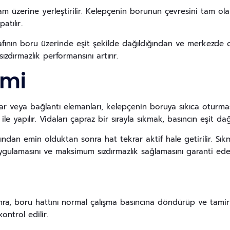
tam üzerine yerleştirilir. Kelepçenin borunun çevresini tam o
tılır..
afının boru üzerinde eşit şekilde dağıldığından ve merkezde
ızdırmazlık performansını artırır.
emi
 veya bağlantı elemanları, kelepçenin boruya sıkıca oturmasın
ile yapılır. Vidaları çapraz bir sırayla sıkmak, basıncın eşit da
ğından emin olduktan sonra hat tekrar aktif hale getirilir. Sık
ygulamasını ve maksimum sızdırmazlık sağlamasını garanti ede
ra, boru hattını normal çalışma basıncına döndürüp ve tamir 
ontrol edilir.