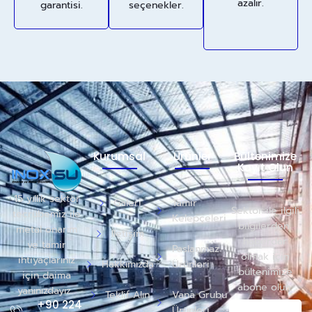
azalır.
garantisi.
seçenekler.
Kurumsal
Ürünler
Bültenimize
Kayıt Olun
15 yıllık sektör
Galeri
Tamir
Sektör ile ilgili
tecrübemiz ile
Kelepçeleri
bilgilerden
metal onarım
İletişim
haberdar
ve tamir
Paslanmaz
olmak için
ihtiyaçlarınız
Hakkımızda
Ürünleri
bültenimize
için daima
abone olun.
yanınızdayız.
Teklif Alın
Vana Grubu
+90 224
Ürünleri