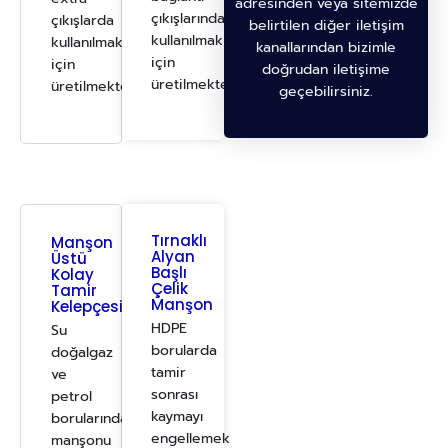
adresinden veya sitemizde
çıkışlarında
çıkışlarda
belirtilen diğer iletişim
kullanılmak
kullanılmak
kanallarından bizimle
için
için
doğrudan iletişime
üretilmektedir.
üretilmektedir.
geçebilirsiniz.
Tırnaklı
Manşon
Alyan
Üstü
Başlı
Kolay
Çelik
Tamir
Manşon
Kelepçesi
HDPE
Su
borularda
doğalgaz
tamir
ve
sonrası
petrol
kaymayı
borularında,
engellemek
manşonu