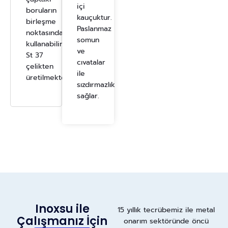
içi
boruların
kauçuktur.
birleşme
Paslanmaz
noktasında
somun
kullanabilir.
ve
St 37
cıvatalar
çelikten
ile
üretilmektedir.
sızdırmazlık
sağlar.
Inoxsu ile
15 yıllık tecrübemiz ile metal
Çalışmanız İçin
onarım sektöründe öncü