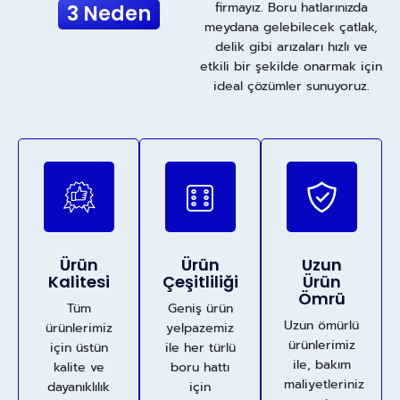
firmayız. Boru hatlarınızda
3 Neden
meydana gelebilecek çatlak,
delik gibi arızaları hızlı ve
etkili bir şekilde onarmak için
ideal çözümler sunuyoruz.
Ürün
Ürün
Uzun
Kalitesi
Çeşitliliği
Ürün
Ömrü
Tüm
Geniş ürün
Uzun ömürlü
ürünlerimiz
yelpazemiz
ürünlerimiz
için üstün
ile her türlü
ile, bakım
kalite ve
boru hattı
maliyetleriniz
dayanıklılık
için