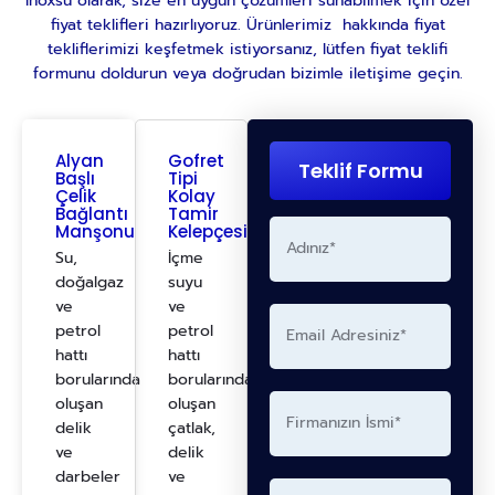
Inoxsu olarak, size en uygun çözümleri sunabilmek için özel
fiyat teklifleri hazırlıyoruz. Ürünlerimiz hakkında fiyat
tekliflerimizi keşfetmek istiyorsanız, lütfen fiyat teklifi
formunu doldurun veya doğrudan bizimle iletişime geçin.
Alyan
Gofret
Teklif Formu
Başlı
Tipi
Çelik
Kolay
Bağlantı
Tamir
Manşonu
Kelepçesi
Su,
İçme
doğalgaz
suyu
ve
ve
petrol
petrol
hattı
hattı
borularında
borularında
oluşan
oluşan
delik
çatlak,
ve
delik
darbeler
ve