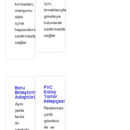
için,
kırmadan,
tırnaklarıyla
manşonu
gövdeye
dahi
tutunarak
içine
sızdırmazlık
hapsederek
sağlar.
sızdırmazlığı
sağlar.
PVC
Boru
Kolay
Birleştirme
Tamir
Adaptörü
Kelepçesi
Aynı
Paslanmaz
yada
çelik
farklı
gövdesi
iki
ile ve
çaptаki